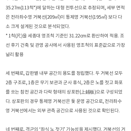
35.27m(113척*)에 달하는 대형 전투선으로 추정되며, 세부 면적
은 전라좌수영 거북선(209㎡)이 통제영 거북선(195㎡) 보다 다
소 크게 설계된 것으로 분석되었다.
* 1척(尺)을 세종대 영조척 기준인 31.22cm로 환산하여 적용. 조
선 후기 건축 및 관영 공사에서 사용된 영조척의 표준값으로 가장
널리 활용
세 번째로, 갑판별 내부 공간의 용도를 정립했다. 두 거북선 모두
2층 구조로, 1층은 무기 보관과 군사 휴식, 2층은 노를 젓고 화포
를 쏘는 참전 공간과 다락 형태의 상포판(上鋪板)으로 구성되었
다. 상포판의 경우 통제영 거북선은 돛 운영 공간으로, 전라좌수
영 거북선에서는 외부 관측 공간으로 사용된 것으로 확인된다.
네 번째로, 격군의 ‘좌식 노 젓기’ 가능성을 제시했다. 거북선의 거