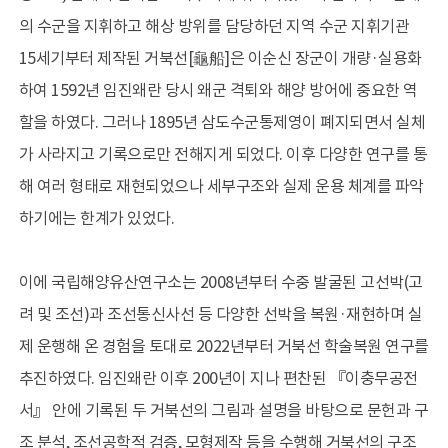
의 수군을 지휘하고 해상 방위를 담당하던 지역 수군 지휘기관
15세기부터 제작된 거북선[龜船]은 이순신 장군이 개량·실용화
전시관
목포해양유물전시관
하여 1592년 임진왜란 당시 왜군 격퇴와 해양 방어에 중요한 역
태안해양유물전시관
할을 하였다. 그러나 1895년 삼도수군통제영이 폐지되면서 실체
가 사라지고 기록으로만 전해지게 되었다. 이후 다양한 연구를 통
행사/교육
일정
해 여러 형태로 재현되었으나 세부구조와 실제 운용 체계를 파악
학술행사
하기에는 한계가 있었다.
문화행사
목포해양유물전시관 교육
태안해양유물전시관 교육
이에 국립해양유산연구소는 2008년부터 수중 발굴된 고선박(고
려 및 조선)과 조선통신사선 등 다양한 선박을 복원·재현하며 실
제 운행해 온 경험을 토대로 2022년부터 거북선 학술복원 연구를
자료마당
소장품
추진하였다. 임진왜란 이후 200년이 지나 편찬된 『이충무공전
출판물
서』 안에 기록된 두 거북선의 그림과 설명을 바탕으로 문헌과 구
해양유산 디자인
조사연구 영상
조 분석, 조선공학적 검증, 모형제작 등을 수행해 거북선의 구조