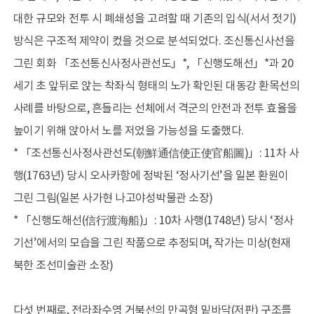
대한 규모와 전투 시 폐쇄성을 고려할 때 기존의 입식(서서 젓기)
방식은 구조적 제약이 컸을 것으로 분석되었다. 조신통신사선을
그린 회화 「조선통신사정사관선도」*, 「신행도해선」*과 20
세기 초 앞뒤로 앉는 착좌식 형태의 노가 확인된 대동강 환목선의
사례를 바탕으로, 흔들리는 선체에서 격군의 안전과 전투 효율을
높이기 위해 앉아서 노를 저었을 가능성을 도출했다.
* 「조선통신사정사관선도(朝鮮通信使正使官船圖)」: 11차 사
행(1763년) 당시 오사카항에 정박된 ‘정사기선’을 일본 환원이
그린 그림(일본 사가현 나고야성박물관 소장)
* 「신행도해선(信行渡海船)」: 10차 사행(1748년) 당시 ‘정사
기선’에서의 모습을 그린 작품으로 추정되며, 작가는 미상(현재
북한 조선미술관 소장)
다섯 번째로, 전라좌수영 거북선의 만곡형 밑바닥(저판) 구조를