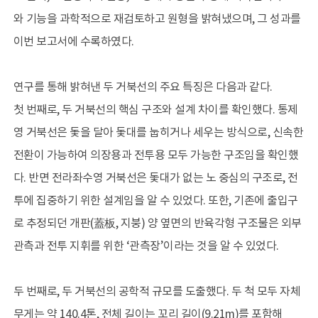
우리배 용어사전
와 기능을 과학적으로 재검토하고 원형을 밝혀냈으며, 그 성과를
전자도서관
이번 보고서에 수록하였다.
고려도기 DB
해양유산 갤러리
연구를 통해 밝혀낸 두 거북선의 주요 특징은 다음과 같다.
첫 번째로, 두 거북선의 핵심 구조와 설계 차이를 확인했다. 통제
정보공개
정보공개제도와 신청
영 거북선은 돛을 달아 돛대를 눕히거나 세우는 방식으로, 신속한
공공데이터 개방
전환이 가능하여 의장용과 전투용 모두 가능한 구조임을 확인했
행정정보 공개
다. 반면 전라좌수영 거북선은 돛대가 없는 노 중심의 구조로, 전
투에 집중하기 위한 설계임을 알 수 있었다. 또한, 기존에 출입구
이용마당
모바일 관리
로 추정되던 개판(蓋板, 지붕) 양 옆면의 반육각형 구조물은 외부
개인정보처리방침
관측과 전투 지휘를 위한 ‘관측장’이라는 것을 알 수 있었다.
저작권정책
읽기전용프로그램 안내
두 번째로, 두 거북선의 공학적 규모를 도출했다. 두 척 모두 자체
무게는 약 140.4톤, 전체 길이는 꼬리 길이(9.21m)를 포함해