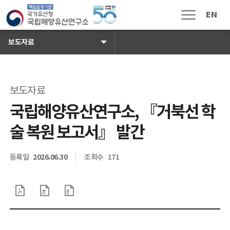
국가유산청 국립해양유산연구소 로
EN
메뉴열림
보도자료
보도자료
소식 · 참여
공지사항
국립해양유산연구소, 『거북선 학
보도자료
술 복원 보고서』 발간
채용공고
입찰공고
등록일
2026.06.30
조회수
171
해풍지
수중유산 신고
국민신문고
자주하는 질문
고객 게시판