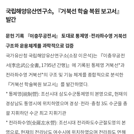
국립해양유산연구소, 『거북선 학술 복원 보고서』
소개
인사말
발간
역사
전망과 임무
문헌 기록 『이충무공전서』 토대로 통제영·전라좌수영 거북선
조직
구조와 운용체계를 과학적으로 검증
운영시설
국가유산청 국립해양유산연구소(소장 이은석)는 『이충무공전
오시는길
서(李忠武公全書, 1795년 간행)』에 기록된 통제영 거북선*과
홍보
전라좌수영 거북선*의 구조 및 기능 체계를 종합적으로 분석한
『거북선 학술복원 보고서』를 발간하였다.
학술활동
수중유산 발굴
* 통제영(統制營): 조선시대 삼도수군통제영의 본영으로, 현재의
수중유산 보존연구
경상남도 통영시에 위치하였으며 경상·전라·충청 3도 수군을 총
전통선박 연구
괄 지휘하던 수군 최고 지휘기관
해양역사문화 연구
교류협력
* 전라좌수영(全羅左水營): 조선시대 전라좌도수군절도영의 본
학술지 발간
영으로, 현재의 전라남도 여수시에 위치하였으며 전라좌도 연해