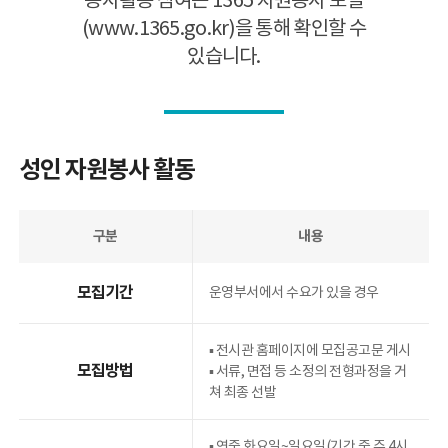
봉사활동 참여는 1365 자원봉사 포털
(www.1365.go.kr)을 통해 확인할 수
특별전시
어린이체험관
있습니다.
찾아가는 해양유산
외부 협력전시
e뮤지엄
성인 자원봉사 활동
행사/교육
일정
구분
내용
교육
문화행사
모집기간
운영부서에서 수요가 있을 경우
학술행사
온라인 교육
▪︎ 전시관 홈페이지에 모집공고문 게시
점자교재 음성파일
모집방법
▪︎ 서류, 면접 등 소정의 전형과정을 거
다중감각체험물 음성 가이드
쳐 최종 선발
▪︎ 연중 화요일~일요일(기간 중 주 4시