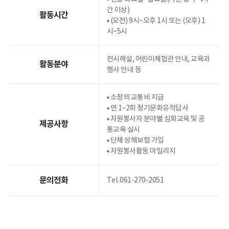
소장품
수중유산 25선
간 이상)
활동시간
소장품 추천
▪︎ (오전) 9시~오후 1시 또는 (오후) 1
시~5시
소장품 검색
소장품 3D
전시해설, 어린이체험관 안내, 교육과
열람과 복제
활동분야
행사 안내 등
문화유산 기증
▪︎ 소정의 교통비 지급
▪︎ 연 1~2회 정기문화유적답사
출판물
전시 도록
▪︎ 자원봉사자 분야별 심화교육 및 공
제공사항
교육행사 자료
통교육 실시
▪︎ 단체 상해보험 가입
학술행사 자료
▪︎ 자원봉사활동 마일리지
기타
우리배 용어사전
문의전화
Tel. 061-270-2051
전시관 소개
홍보