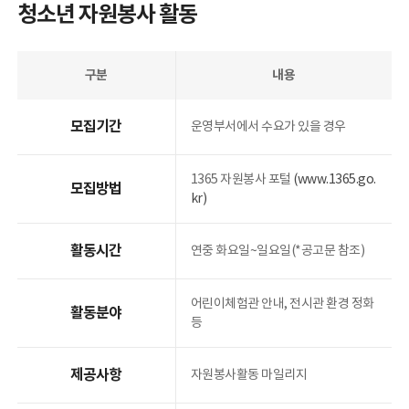
청소년 자원봉사 활동
새소식
공지사항
보도자료
구분
내용
채용공고
입찰공고
모집기간
운영부서에서 수요가 있을 경우
전자민원
소식지
1365 자원봉사 포털
(www.1365.go.
모집방법
kr)
이용마당
모바일 관리
활동시간
연중 화요일~일요일(*공고문 참조)
개인정보처리방침
저작권정책
어린이체험관 안내, 전시관 환경 정화
읽기전용프로그램 안내
활동분야
등
제공사항
자원봉사활동 마일리지