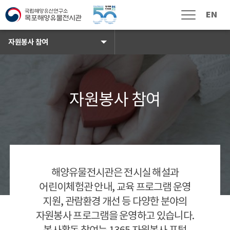
국립해양유물전시관 로고
EN
메뉴열림
자원봉사 참여
자원봉사 참여 배경이미지
자원봉사 참여
관람
전시관람
전시해설
편의시설
자원봉사 참여
오시는길
해양유물전시관은 전시실 해설과
주변여행
어린이체험관 안내, 교육 프로그램 운영
자주하는 질문
지원, 관람환경 개선 등 다양한 분야의
자원봉사 프로그램을 운영하고 있습니다.
전시
상설전시